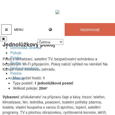
rezervovat
MENU
Jednolůžkový pokoj
Domovská Stránka
Pokoje
Poloha
Pokoj s klimatizací, satelitní TV, bezpečnostní schránkou a
Služby
bezplatným Wi-Fi připojením. Pokoj nabízí výhled na náměstí Na
Dárkové poukazy
Kampě nebo hotelovou zahradu.
Poloha
Max. počet hostů:
1
Kontakty
Typy postelí:
1 jednolůžková postel
Velikost pokoje:
20m²
Vybavení
: příslušenství na přípravu čaje a kávy, trezor, telefon,
klimatizace, fén, lednička, posezení, toaletní potřeby zdarma,
toaleta, vlastní koupelna s vanou či sprchou, topení, satelitní
programy, TV s plochou obrazovkou, rychlovarná konvice, skříň,