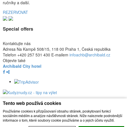
ručníky a další.
REZERVOVAT
Special offers
Kontaktujte nás
Adresa
Na Kampě 508/15, 118 00 Praha 1, Česká republika
Telefon
+420 257 531 430
E-mailem
infoachb@archibald.cz
Objevte také
Archibald City hotel
Kontakty
Tento web používá cookies
Prohlášení o ochraně soukromí
Používáme cookies k přizpůsovaní obsahu stránek, poskytovaní funkcí
Cookie policy
sociálním médiím a analýze návštěvnosti stránek. Níže naleznete podrobnější
Credits
informace o tom, které soubory cookie používáme a o jejich účelu využití.
Credits D-EDGE